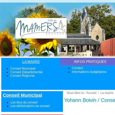
LA MAIRIE
INFOS PRATIQUES
Contact
Conseil Municipal
Informations budgétaires
Conseil Départemental
Conseil Régional
Vous êtes ici :
Accueil
/
La mairie
Conseil Municipal
Yohann Boivin / Consei
Les élus du conseil
Les délibérations du conseil