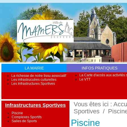
LA MAIRIE
INFOS PRATIQUES
La Carte d'accés aux activités s
La richesse de notre tissu associatif
Le VTT
Les infrastrucutres culturelles
Les Infrastructures Sportives
Vous êtes ici :
Accu
Infrastructures Sportives
Sportives
/
Piscin
Piscine
Complexes Sportifs
Piscine
Salles de Sports