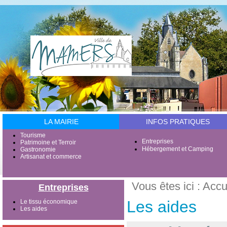
LA MAIRIE
INFOS PRATIQUES
Tourisme
Entreprises
Patrimoine et Terroir
Hébergement et Camping
Gastronomie
Artisanat et commerce
Vous êtes ici :
Accu
Entreprises
Les aides
Le tissu économique
Les aides