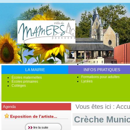
L'Espace Jeunesse
Accueil de loisirs
LA MAIRIE
INFOS PRATIQUES
Multi Accueil
Formations pour adultes
Écoles maternelles
Lycées
Écoles primaires
Collèges
Vous êtes ici :
Accu
Agenda
Exposition de l’artiste...
Crèche Munic
lire la suite