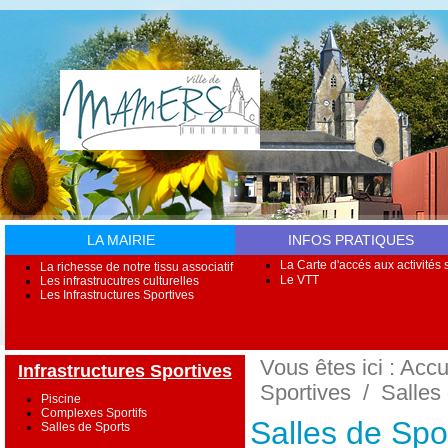
LA MAIRIE
INFOS PRATIQUES
La Carte d'accés aux activités s
La richesse de notre tissu associatif
Le VTT
Les infrastrucutres culturelles
Les Infrastructures Sportives
Vous êtes ici :
Accu
Infrastructures Sportives
Sportives
/
Salles
Piscine
Complexes Sportifs
Salles de Spo
Salles de Sports