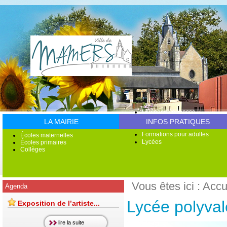
L'Espace Jeunesse
Accueil de loisirs
LA MAIRIE
INFOS PRATIQUES
Multi Accueil
Formations pour adultes
Écoles maternelles
Lycées
Écoles primaires
Collèges
Vous êtes ici :
Accu
Agenda
Lycée polyval
Exposition de l’artiste...
lire la suite