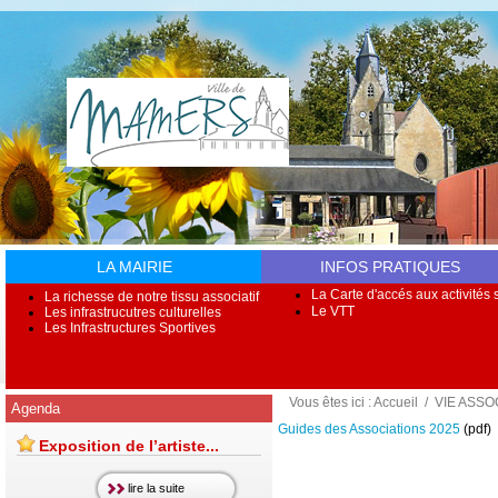
LA MAIRIE
INFOS PRATIQUES
La Carte d'accés aux activités s
La richesse de notre tissu associatif
Le VTT
Les infrastrucutres culturelles
Les Infrastructures Sportives
Vous êtes ici :
Accueil
/
VIE ASSO
Agenda
Guides des Associations 2025
(pdf)
Exposition de l’artiste...
lire la suite