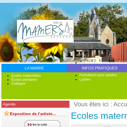
L'Espace Jeunesse
Accueil de loisirs
LA MAIRIE
INFOS PRATIQUES
Multi Accueil
Formations pour adultes
Écoles maternelles
Lycées
Écoles primaires
Collèges
Vous êtes ici :
Accu
Agenda
Ecoles matern
Exposition de l’artiste...
lire la suite